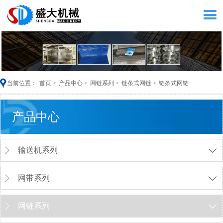


当前位置：
首页
>
产品中心
>
网链系列
>
链条式网链
>
链条式网链
产品中心
输送机系列


网带系列


网链系列

