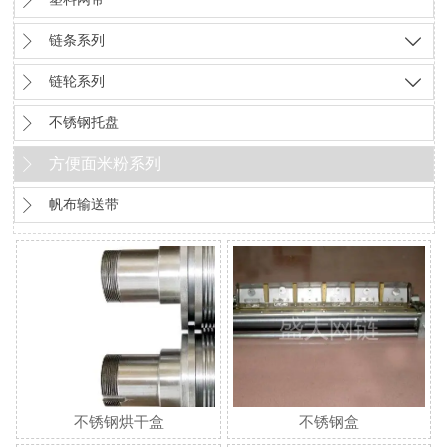


链条系列


链轮系列


不锈钢托盘
方便面米粉系列


帆布输送带
不锈钢烘干盒
不锈钢盒