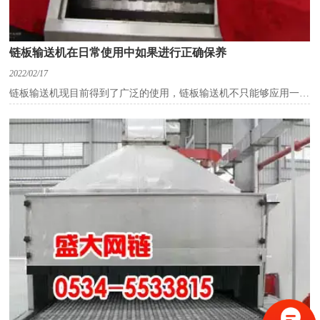
链板输送机在日常使用中如果进行正确保养
2022/02/17
链板输送机现目前得到了广泛的使用，链板输送机不只能够应用一些
根本的饮料贴标、灌装、清洗等设备的单列运送的要求，并且还能够
根据需求可选取不同宽度、不同形状的链板来完结平面运送、提高、
平面转弯、下降等要求。
链板输送机使用范围：
广泛用于食品、罐头、药品、饮料、化妆品和洗刷用品、纸制
品、调味品、乳业等的自动输送、分配、和后道包装的连线输送。
链板输送机的正确保养：
(1)查看不锈钢链板输送机各链板的衔接螺栓的紧固状况，若有松
动应及时拧紧。
(2)查看不锈钢链板输送机各部级检的紧固状况，若有松动应及时
拧紧。
(3)需求留意不锈钢链板输送机的减速机光滑状况，光滑油应符合
油标尺刻度要求。
(4)留意查看不锈钢链板输送机内外链权与该轮轮的联接状况，如
有磨损或方位变化，应及时处理。
(5)不锈钢链板输送机作业完之后对设备进行全面查看、整理和擦