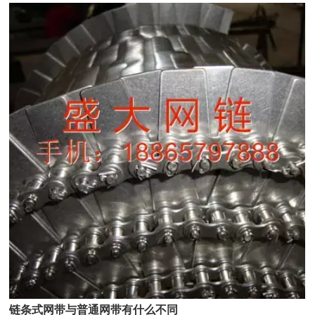
们可以予以注重。
工作环境不能满足某些条件，该类设备的应用就会达不到理想的效
的条件下存放，并且要在高于地面30cm的架子上最后。除此之外保
患。
果。
管场所应避开直射阳光或与寒冷的墙壁触。
经过对笔直拉紧设备结构的优化，既解决了现场的空间约束的
问题，满足了用户的要求，又增加了滚筒输送设备的安全运用，可谓
一举多得。因为该拉紧设备的体积比以往的箱式笔直拉紧设备紧凑许
多，所以在输送方面也愈加快捷，更经济。在生产过程中，此种结构
也愈加省时、省力、节省本钱，进步经济效益。在输送设备检修过程
中，也保证了检修人员的安全性。
链条式网带与普通网带有什么不同