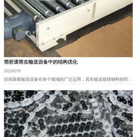
简析滚筒在输送设备中的结构优化
2022/02/19
目前跟着输送设备在各个领域的广泛运用，其在输送散状物料的经
济、牢靠安全，具有连续输送等特性，又因为输送设备输送能力大，
结构简略，效率高，易于自动化控制，便于设备维护等许多长处，进
而在各行各业中得到了广泛的推行运用。
滚筒是输送设备重要组成部分，其设计理念、结构的合理性，
先进性直接关系到整个运送体系的运转运用。
一切精心设计的滚筒输送设备均需求运用拉紧设备，其根据
是：
(1)确保在传动滚筒处具有适量的松边张力，以防止运送带打
滑。