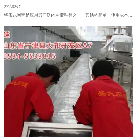
2022/02/17
链条式网带是应用最广泛的网带种类之一，其结构简单，使用成本
低，受到很多用户的青睐，那链条式网带与普通网带有什么不同呢？
链条式不锈钢网带是在不锈钢网带上安装链条，通过支轴，将
网带和链条链接在一起，改变传统网带的滚筒传动模式，为链条式传
动。又称为不锈钢网链。
与传统的不锈钢网带相比，链条式不锈钢网带具有以下优点：
1：运行平稳，不跑偏
将网带改为链条传动以后，通过传动链轮，对链条和网带进行
准确的定位，的链条节距保证了网带两侧链条运行的同步，从而彻底
的解决了网带运行跑偏的问题。
2：抗拉伸能力强
传统的网带，靠两侧滚筒尽力拉紧网带，从而保证网带的运
行，这使得网带在承受被输送物料的重力的同时，还要承受设备本身
的巨大拉力，因而网带容易变形损坏，而链条式不锈钢网带，将设备
拉力分散给链条和支轴来承受，使网带在只承受被输送物料重力的情
况下运行，从而大大的增加了网带的寿命。