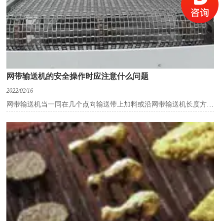
拭，并整理作业场地。
(6)查看不锈钢链板输送机各工作部位的光滑状况.应按设备光滑
“五定”规范，进行加注光滑油(脂)。
链板输送机特点：
(1)链板输送机的输送面平整光滑，摩擦力小，物料在输送线之间
的过渡平稳，可输送各类玻璃瓶、PET瓶、易拉罐等物料，也可输送
各类箱包。
(2)不锈钢链板输送机链板有不锈钢和工程塑料等原料，规范品种
网带输送机的安全操作时应注意什么问题
繁多，可根据输送物料和工艺要求选用，能满足各行各业不同的需
求。
2022/02/16
(3)不锈钢链板输送机输送才能大，可承载较大的载荷，如用于电
网带输送机当一同在几个点向输送带上加料或沿网带输送机长度方向
动车、摩托车、发电机等行业。
上的任一点通过均匀给料设备向输送带给料时，网带输送机就成为一
(4)不锈钢链板输送机输送速度准确安稳，能确保准确的同步输
条首要输送干线。网带输送机安全操作留意的疑问。
送。
1、运用多台网带输送机联合结束输送物料或某种工序进程时，
(5)不锈钢链板输送机设备布局灵敏。能够在一条输送线上完结水
应设置中心控制台会合控制。
平、歪斜和转弯、螺旋、提升输送。
2、网带输送机的控制有必要保证传动功用和动作准确可靠，在
急迫情况下能灵敏堵截电源安全停机。
3、网带输送机中心控制台为完结准确控制有必要设置声、光信
号显示单机起动和停机情况以及事端开关动作情况的设备。
4、网带输送线中的网带输送机应遵照逆物料流输送方向逐机起
动。顺物料流输送方向延时逐机停机。在保证不溢料的前提下，也容
许一同起动或一同制动。
5、网带输送线中的设备有必要联锁。其间某一网带输送机呈现