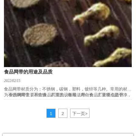
毛病停机时，其料流上游的网带输送机应立即停机。联锁设备制止随
意改动或撤消。
6、网带输送线或在通道狭窄不开阔区域运用的网带输送机其沿
线应设置急迫拉线开关。
食品网带的用途及品质
2022/02/15
食品网带材质分为：不锈钢，碳钢，塑料，镀锌等几种。常用的材质
为不锈钢网带，不生锈，易清洗，耐用，寿命长，主要特点是干净，
食品网带主要用在食品厂里的设备输送用（食品厂主要包括饼干
用于食品加工行业中，卫生达标。
厂，脱水蔬菜厂，罐头厂，冷冻厂，方便面厂等），食品网带有链条
网带，链板网带，网带这几种，食品网带具有耐热强度高、抗腐蚀性
强、抗拉强度大、延伸率小，螺距均匀、热流循环快、节约能源、使
1
2
下一页
>
用寿命长等优点，规格有曲轴、直轴、菱形、单节能型、双股螺旋形
等。