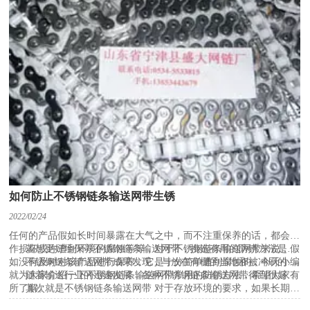
(2)确保沿滚筒输送设备的加料点至其他各点运送带均具有恰当
的张力。(有必要防止运送带在托辊之间丧失槽型，然后防止物料从
运送带上溢出。)
(3)滚筒输送设备补偿运送带长度的改变。
(4)为替换结构储藏输送带。
拉近设备应坚持输送带遍地张力恰当，假如张力过大将导致输
送带变形过大，滚筒及其他设备也会磨损严峻。
笔直拉紧设备是经过重力效果发生拉力的拉紧设备，拉紧滚筒
能上下移动。所选的拉紧里需求满意一切工况的运转，因而开始设备
重锤的时分应计算出所需的重力。这种拉紧设备属于拉紧行程可调
型，因为输送带在不同的张力下其伸长量不同，所以拉紧滚筒可上下
移动。其长处在于：
(1)因为重锤一向悬挂，所以可一向坚持拉紧力的存在，由重力
发生的拉力更安稳。
(2)笔直拉紧不需求其他驱动便可发生所需拉紧力。拉紧力不受
如何防止不锈钢链条输送网带生锈
输送带强度影响；反之，输送带的热胀冷缩也不会影响拉紧。
综上所述，在运用双重锤拉紧吊架方式的传统结构上。
2022/02/24
该优化结构的笔直拉紧设备由拉紧滚筒、配重和滑动结构组
任何的产品假如长时间暴露在大气之中，而不注重保养的话，都会发
成。拉紧滚筒、配重均设备在滑动结构内，滑动结构悬挂在运送带
作损坏或许遭到环境的腐蚀等等，对于不锈钢链条输送网带来说，假
若想更好地保养不锈钢链条输送网带，挑选有用的防锈方法是极
上，在竖直的空间内自在移动。该笔直拉紧设备在传统结构上，进行
如没有及时对该产品进行保养，它是十分简单遭到腐蚀的，今天小编
为重要的。常用的方法人工冲刷，其作用是经过人工用海绵沾上肥皂
不锈钢链条输送网带成果发现，与放在有棚的当地和被冲刷的当
了优化。即把拉紧吊架和滑动结构作为全体的一个结构，这样既在满
就为大家介绍一下不锈钢链条输送网带常用的防锈方法，希望大家有
水每隔六个月擦拭每块不锈钢链条输送网带的右边来断定的。
地的板条比较，经过雨水冲刷和人工擦拭去除外表的尘埃和淤积对外
随着输送行业的迅速发展，各种不锈钢链条输送网带得到很好的
足拉紧行程的一起又满足了空间受约束的要求，也在一定程度上增加
所了解。
表情况有杰出的作用。并且还发现，外表加工的情况也有影响，外表
应用，而且随着性能的不断完善，产品的质量也越来越高，因此对于
其次就是不锈钢链条输送网带 对于存放环境的要求，如果长期存
滚筒输送设备运转时的安全性。防止假如因为运用拉紧吊架的过程
滑润的网带网络比外表粗糙的金属网带作用要好。期望以上的介绍我
不锈钢链条输送网带的使用环境要求也越来越高。如果某些领域或者
放该类产品时，我们应该将其在温度低于65%、温度为20摄氏度左右
中，因为吊架的螺栓松动而导致拉紧吊架意外掉落而发生的安全隐