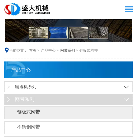


当前位置：
首页
>
产品中心
>
网带系列
>
链板式网带
产品中心

输送机系列

网带系列


链板式网带
不锈钢网带