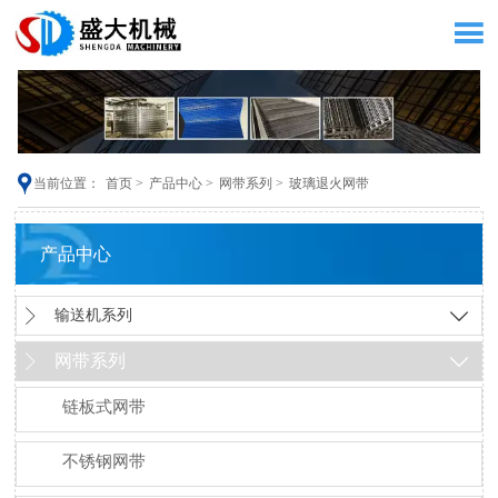


当前位置：
首页
>
产品中心
>
网带系列
>
玻璃退火网带
产品中心

输送机系列

网带系列


链板式网带
不锈钢网带