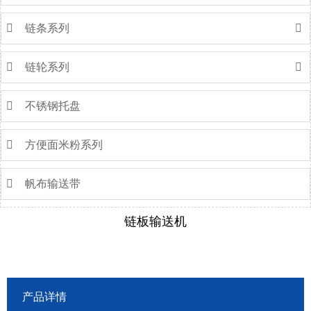

链条系列


链轮系列


不锈钢托盘

方便面米粉系列

帆布输送带
链板输送机
产品详情